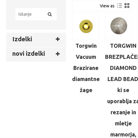
View as
Izdelki
Torgwin
TORGWIN
novi izdelki
Vacuum
BREZPLAČE
Brazirane
DIAMOND
diamantne
LEAD BEAD
žage
ki se
uporablja z
rezanje in
mletje
marmorja,