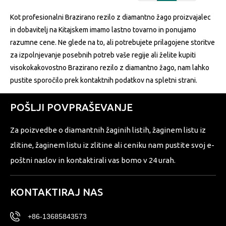
Kot profesionalni Brazirano rezilo z diamantno žago proizvajalec
in dobavitelj na Kitajskem imamo lastno tovarno in ponujamo
razumne cene. Ne glede na to, ali potrebujete prilagojene storitve
za izpolnjevanje posebnih potreb vaše regije ali želite kupiti
visokokakovostno Brazirano rezilo z diamantno žago, nam lahko
pustite sporočilo prek kontaktnih podatkov na spletni strani.
POŠLJI POVPRAŠEVANJE
Za poizvedbe o diamantnih žaginih listih, žaginem listu iz
zlitine, žaginem listu iz zlitine ali ceniku nam pustite svoj e-
poštni naslov in kontaktirali vas bomo v 24 urah.
KONTAKTIRAJ NAS
+86-13685843573