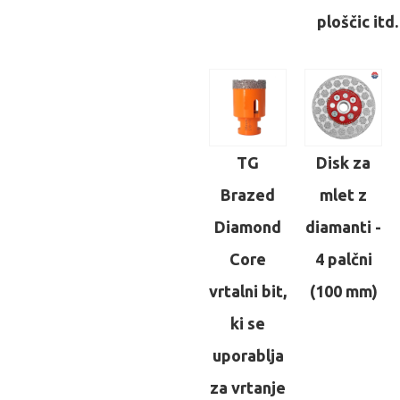
ploščic itd.
TG
Disk za
Brazed
mlet z
Diamond
diamanti -
Core
4 palčni
vrtalni bit,
(100 mm)
ki se
uporablja
za vrtanje