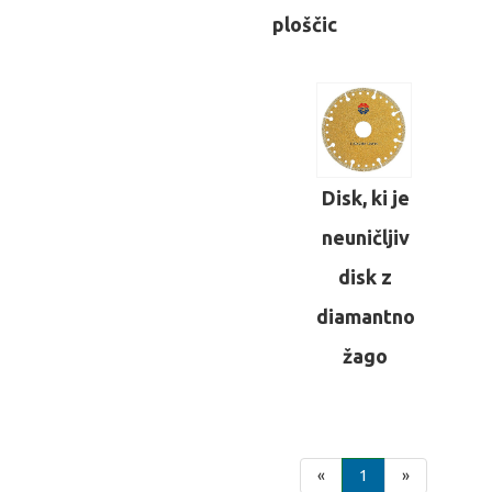
ploščic
Disk, ki je
neuničljiv
disk z
diamantno
žago
«
1
»